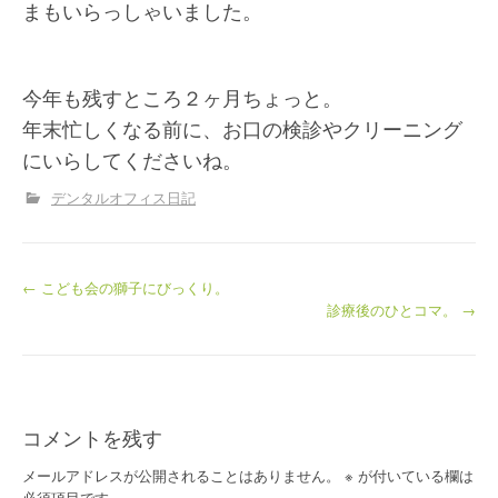
まもいらっしゃいました。
今年も残すところ２ヶ月ちょっと。
年末忙しくなる前に、お口の検診やクリーニング
にいらしてくださいね。
デンタルオフィス日記
投
←
こども会の獅子にびっくり。
診療後のひとコマ。
→
稿
ナ
ビ
ゲ
コメントを残す
ー
シ
メールアドレスが公開されることはありません。
※
が付いている欄は
必須項目です