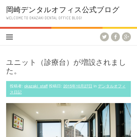
コ
岡崎デンタルオフィス公式ブログ
ン
テ
WELCOME TO OKAZAKI DENTAL OFFICE BLOG!
ン
ツ
へ
ス
キ
ッ
プ
ユニット（診療台）が増設されまし
た。
投稿者:
okazaki_staff
投稿日:
2015年10月27日
in
デンタルオフィ
ス日記