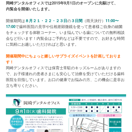
岡崎デンタルオフィスでは2015年9月1日のオープンに先駆けて、
内覧会を開催いたします。
開催期間は
８月２１・２２・２３日
の
３日間
（雨天決行）
11:00〜
17:00
で歯科医院の見学や位相差顕微鏡を使って患者様ご自身の細菌
をチェックする体験コーナー、いま悩んでいる歯についての無料相談
会など行います！内覧会はご予約などは不要ですので、お好きな時間
に気軽にお越しいただければと思います。
開催期間中にちょっと嬉しいサプライズイベントを計画しておりま
す！
岡崎デンタルオフィスでは保育士常駐のキッズルームがありますの
で、お子様連れの患者さまにも安心して治療を受けていただける歯科
医院を目指しています。お口の健康でお悩みの方、この機会に是非お
立ち寄りください。