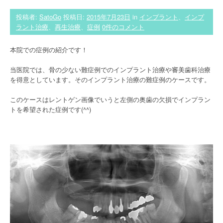
投稿者:
SatoGo
投稿日:
2015年7月23日
in
インプラント
、
インプ
ラント治療
、
再生治療
、
症例
0件のコメント
本院での症例の紹介です！
当医院では、骨の少ない難症例でのインプラント治療や審美歯科治療
を得意としています。そのインプラント治療の難症例のケースです。
このケースはレントゲン画像でいうと左側の奥歯の欠損でインプラン
トを希望された症例です(^^)