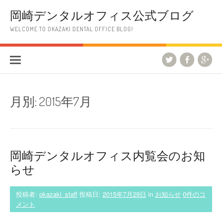
コ
岡崎デンタルオフィス公式ブログ
ン
テ
WELCOME TO OKAZAKI DENTAL OFFICE BLOG!
ン
ツ
へ
ス
キ
ッ
プ
月別:
2015年7月
岡崎デンタルオフィス内覧会のお知
らせ
投稿者:
okazaki_staff
投稿日:
2015年7月29日
in
お知らせ
0件のコ
メント