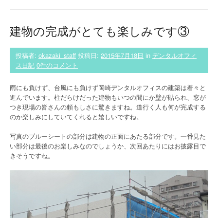
建物の完成がとても楽しみです③
投稿者:
okazaki_staff
投稿日:
2015年7月18日
in
デンタルオフィ
ス日記
0件のコメント
雨にも負けず、台風にも負けず岡崎デンタルオフィスの建築は着々と
進んでいます。柱だらけだった建物もいつの間にか壁が貼られ、窓が
つき現場の皆さんの頼もしさに驚きますね。道行く人も何が完成する
のか楽しみにしていてくれると嬉しいですね。
写真のブルーシートの部分は建物の正面にあたる部分です。一番見た
い部分は最後のお楽しみなのでしょうか、次回あたりにはお披露目で
きそうですね。