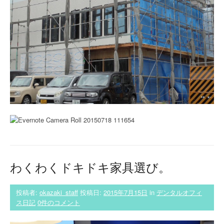
わくわくドキドキ家具選び。
投稿者:
okazaki_staff
投稿日:
2015年7月15日
in
デンタルオフィ
ス日記
0件のコメント