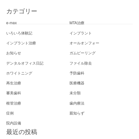
ゲ
カテゴリー
ー
e-max
MTA治療
シ
ョ
いろいろ体験記
インプラント
ン
インプラント治療
オールオンフォー
お知らせ
ガムピーリング
デンタルオフィス日記
ファイル除去
ホワイトニング
予防歯科
再生治療
医療機器
審美歯科
未分類
根管治療
歯内療法
症例
親知らず
院内設備
最近の投稿