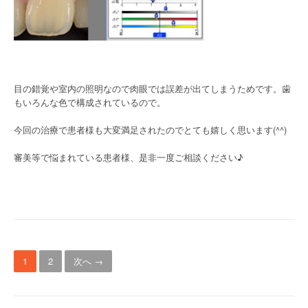
目の錯覚や室内の照明なので肉眼では誤差が出てしまうためです。歯
もいろんな色で構成されているので。
今回の治療で患者様も大変満足されたのでとても嬉しく思います(^^)
審美等で悩まれている患者様、是非一度ご相談ください♪
投
1
2
次へ →
稿
ナ
ビ