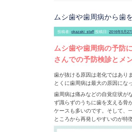
ムシ歯や歯周病から歯
投稿者:
okazaki_staff
投稿日:
2016年5月2
ムシ歯や歯周病の予防
さんでの予防検診とメ
歯が抜ける原因は老化ではあり
とくに歯周病は最大の原因にな
歯周病は痛みなどの自覚症状が
ず識らずのうちに歯を支える骨
ケースも多いのです。そして、
ところから再発しやすいのが特