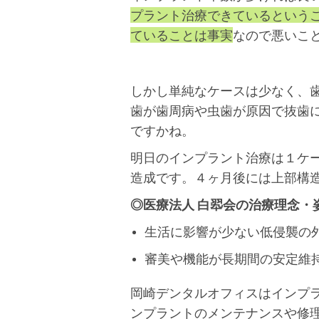
プラント治療できているという
ていることは事実
なので悪いこ
しかし単純なケースは少なく、
歯が歯周病や虫歯が原因で抜歯
ですかね。
明日のインプラント治療は１ケ
造成です。４ヶ月後には上部構
◎医療法人 白翆会の治療理念・
生活に影響が少ない低侵襲の
審美や機能が長期間の安定維
岡崎デンタルオフィスはインプ
ンプラントのメンテナンスや修