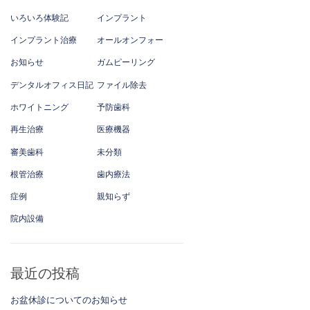
いろいろ体験記
インプラント
インプラント治療
オールオンフォー
お知らせ
ガムピーリング
デンタルオフィス日記
ファイル除去
ホワイトニング
予防歯科
再生治療
医療機器
審美歯科
未分類
根管治療
歯内療法
症例
親知らず
院内設備
最近の投稿
お盆休診についてのお知らせ