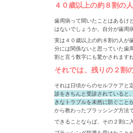
４０歳以上の約８割の
歯周病って聞いたことはあるけ
はないでしょうか。自分が歯周
実は４０歳以上の約８割の人が
分には関係ないと思っていた歯
割と言う数字にも驚かされます
それでは、残りの２割
それは日頃からのセルフケアと
診をきちんと受診されていると
きなトラブルを未然に防ぐこと
から教わったブラッシング方法
できることならば、その２割に
ブラッシング指導を受けたこと