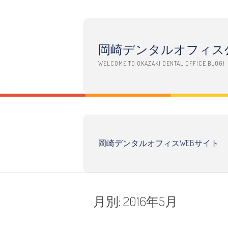
コ
ン
テ
岡崎デンタルオフィス
ン
ツ
WELCOME TO OKAZAKI DENTAL OFFICE BLOG!
へ
ス
キ
ッ
プ
岡崎デンタルオフィスWEBサイト
月別:
2016年5月