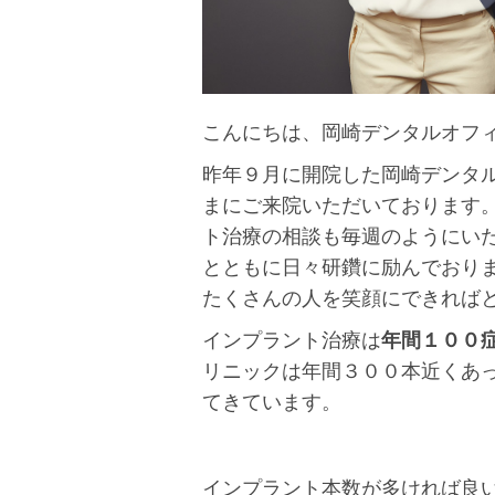
こんにちは、岡崎デンタルオフ
昨年９月に開院した岡崎デンタル
まにご来院いただいております
ト治療の相談も毎週のようにい
とともに日々研鑽に励んでおり
たくさんの人を笑顔にできれば
インプラント治療は
年間１００
リニックは年間３００本近くあ
てきています。
インプラント本数が多ければ良