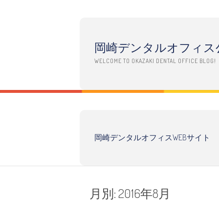
コ
ン
テ
岡崎デンタルオフィス
ン
ツ
WELCOME TO OKAZAKI DENTAL OFFICE BLOG!
へ
ス
キ
ッ
プ
岡崎デンタルオフィスWEBサイト
月別:
2016年8月