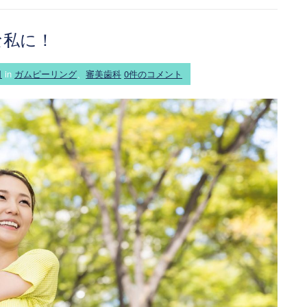
な私に！
日
in
ガムピーリング
、
審美歯科
0件のコメント