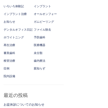
いろいろ体験記
インプラント
インプラント治療
オールオンフォー
お知らせ
ガムピーリング
デンタルオフィス日記
ファイル除去
ホワイトニング
予防歯科
再生治療
医療機器
審美歯科
未分類
根管治療
歯内療法
症例
親知らず
院内設備
最近の投稿
お盆休診についてのお知らせ