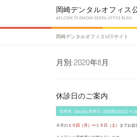
コ
岡崎デンタルオフィス
ン
テ
WELCOME TO OKAZAKI DENTAL OFFICE BLOG!
ン
ツ
へ
岡崎デンタルオフィスWEBサイト
ス
キ
ッ
プ
月別:
2020年8月
休診日のご案内
投稿者:
SatoGo
投稿日:
2020年8月8日
in
８月の
１０日（月）〜１５日（土）
までお盆