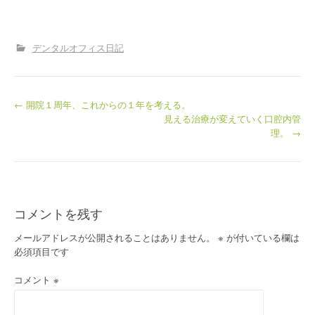
デンタルオフィス日記
投
←
開院１周年、これからの１年を考える。
見える治療が変えていく口腔内管
稿
理。
→
ナ
ビ
ゲ
ー
コメントを残す
シ
メールアドレスが公開されることはありません。
※
が付いている欄は
ョ
必須項目です
ン
コメント
※