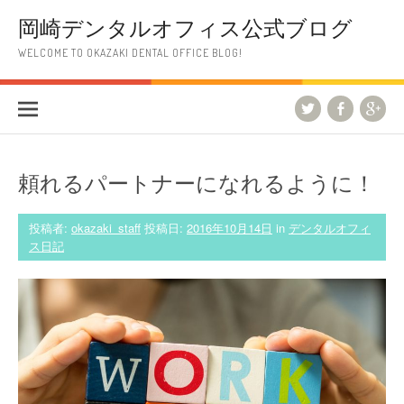
コ
岡崎デンタルオフィス公式ブログ
ン
テ
WELCOME TO OKAZAKI DENTAL OFFICE BLOG!
ン
ツ
へ
ス
キ
ッ
プ
頼れるパートナーになれるように！
投稿者:
okazaki_staff
投稿日:
2016年10月14日
in
デンタルオフィ
ス日記