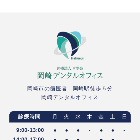
岡崎市の歯医者
岡崎駅徒歩５分
岡崎デンタルオフィス
診療時間
月
火
水
木
金
土
日
9:00-13:00
●
●
●
-
●
●
-
14:00-17:00
●
●
●
-
●
●
-