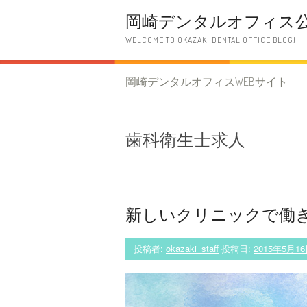
コ
岡崎デンタルオフィス
ン
テ
WELCOME TO OKAZAKI DENTAL OFFICE BLOG!
ン
ツ
へ
岡崎デンタルオフィスWEBサイト
ス
キ
ッ
プ
歯科衛生士求人
新しいクリニックで働
投稿者:
okazaki_staff
投稿日:
2015年5月1