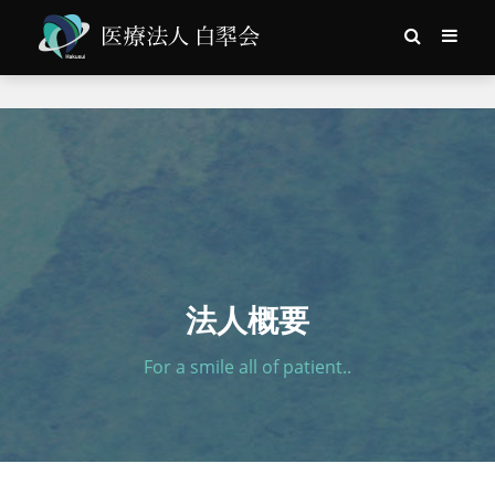
法人概要
For a smile all of patient..